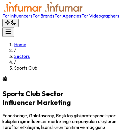
For Influencers
For Brands
For Agencies
For Videographers
Home
/
Sectors
/
Sports Club
🏟️
Sports Club
Sector
Influencer Marketing
Fenerbahçe, Galatasaray, Beşiktaş gibi profesyonel spor
kulüpleri için influencer marketing kampanyaları oluşturun.
Taraftar etkileşimi, lisanslı ürün tanıtımı ve maç günü