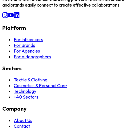
and brands easily connect to create effective collaborations.
Platform
For Influencers
For Brands
For Agencies
For Videographers
Sectors
Textile & Clothing
Cosmetics & Personal Care
Technology
+40 Sectors
Company
About Us
Contact