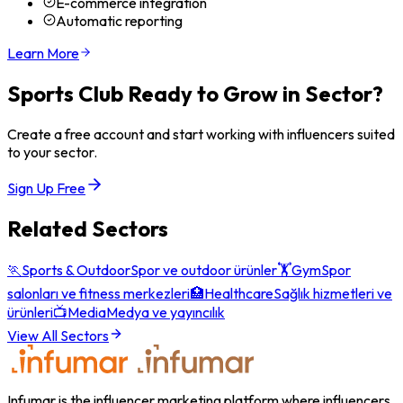
E-commerce integration
Automatic reporting
Learn More
Sports Club
Ready to Grow in Sector?
Create a free account and start working with influencers suited
to your sector.
Sign Up Free
Related Sectors
🏃
Sports & Outdoor
Spor ve outdoor ürünler
🏋️
Gym
Spor
salonları ve fitness merkezleri
🏥
Healthcare
Sağlık hizmetleri ve
ürünleri
📺
Media
Medya ve yayıncılık
View All Sectors
Infumar is the influencer marketing platform where influencers